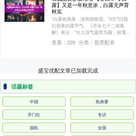
露】又是一年秋意浓，白露无声育
秋实
“白露收残暑，清风散晓霞。”9月7日我
们迎来白露节气。《月令七十二候集
解》有云：“水土湿气凝而为露，秋属
金，金色白，白者露之色在线配资炒股
查看：
228
分类：
股票配资
论坛，而气始寒也”，这....
盛宝优配文章已加载完成
话题标签
中国
热身赛
开门红
专访
国机
全国