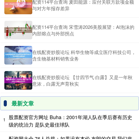
配资114平台查询 麦田能源：应付关联方款项金额
与对方年报存差异
配资114平台查询 宋雪涛2026美股展望：AI泡沫的
内部熔点与外部拐点
在线配资炒股论坛 科华生物等成立医疗科技公司，
含生物基材料销售业务
在线配资炒股论坛 【廿四节气·白露】又是一年秋
意浓，白露无声育秋实
最新文章
股票配资官方网址 Buha：2001年湖人队在季后赛有历史
1
级的统治力 是队史最佳球队
配资网大全 76人总裁：如果没有杰伦·布朗的交易 我们肯