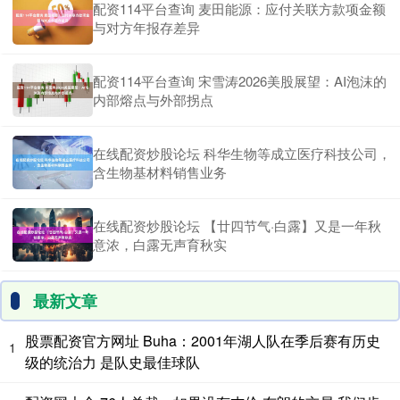
配资114平台查询 麦田能源：应付关联方款项金额
与对方年报存差异
配资114平台查询 宋雪涛2026美股展望：AI泡沫的
内部熔点与外部拐点
在线配资炒股论坛 科华生物等成立医疗科技公司，
含生物基材料销售业务
在线配资炒股论坛 【廿四节气·白露】又是一年秋
意浓，白露无声育秋实
最新文章
股票配资官方网址 Buha：2001年湖人队在季后赛有历史
1
级的统治力 是队史最佳球队