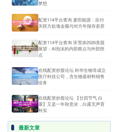
梦想
配资114平台查询 麦田能源：应付
关联方款项金额与对方年报存差异
配资114平台查询 宋雪涛2026美股
展望：AI泡沫的内部熔点与外部拐
点
在线配资炒股论坛 科华生物等成立
医疗科技公司，含生物基材料销售
业务
在线配资炒股论坛 【廿四节气·白
露】又是一年秋意浓，白露无声育
秋实
最新文章