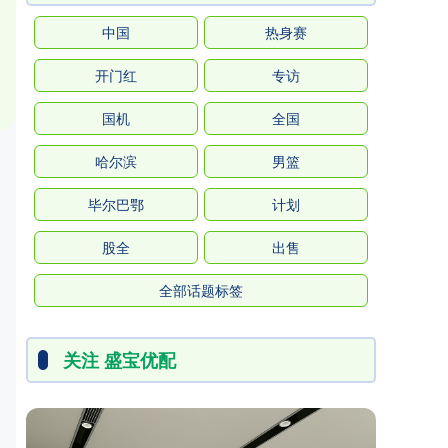
中国
热身赛
开门红
专访
国机
全国
哈尔滨
男篮
毕尔巴鄂
计划
股全
出售
全部话题标签
关注 盛宝优配