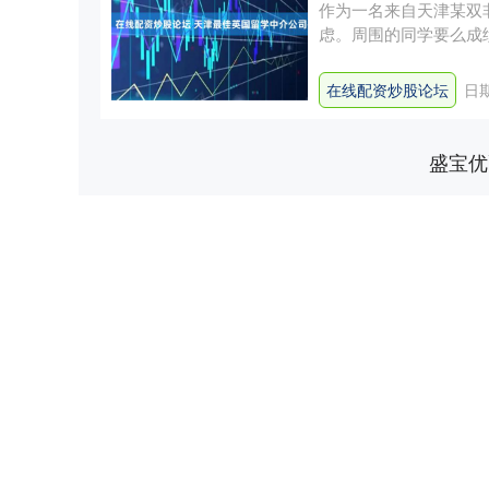
作为一名来自天津某双非
虑。周围的同学要么成
好学....
在线配资炒股论坛
日期
盛宝优