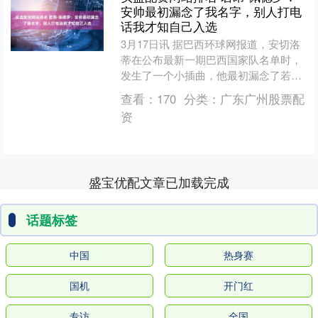
安帅最初漏念了我名字，别人打电
话我才知自己入选
3月17日讯 据巴西环球网报道，安切洛
蒂在公布最新一期巴西国家队名单时，
发生了一个小插曲，他最初漏念了若昂·
佩德罗的名字，几分钟后才发现并纠正
查看：
170
分类：
广东广州股票配
了自己的错误。 若....
资
盛宝优配文章已加载完成
话题标签
中国
热身赛
国机
开门红
专访
全国